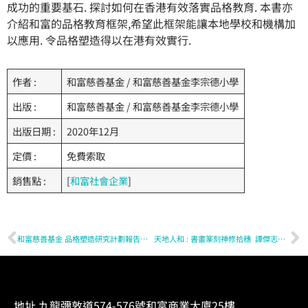
成功的重要基石. 探討如何在香港有效落實品格教育. 本書亦
介紹和富的品格教育框架,希望此框架能讓本地學校和機構加
以應用. 令品格塑造得以在港有效實行.
作者 :
和富慈善基金 / 和富慈善基金李宗德小學
出版 :
和富慈善基金 / 和富慈善基金李宗德小學
出版日期 :
2020年12月
定價 :
免費索取
銷售點 :
[
和富社會企業
]
和富慈善基金 品格塑造研究計劃報告﹙英文版﹚
天地人和 : 書畫篆刻神修拾穗
譚傑志神父
地址 九龍彌敦道574-576號和富商業大廈25樓