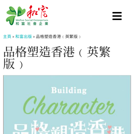
主頁
»
和富出版
»
品格塑造香港﹙英繁版﹚
品格塑造香港﹙英繁
版﹚